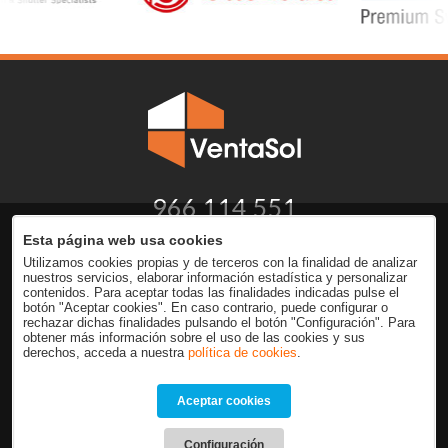
966 114 551
Avda. Alacant, 78
Esta página web usa cookies
03760 Ondara (Alicante) España
Utilizamos cookies propias y de terceros con la finalidad de analizar
nuestros servicios, elaborar información estadística y personalizar
contenidos. Para aceptar todas las finalidades indicadas pulse el
botón "Aceptar cookies". En caso contrario, puede configurar o
rechazar dichas finalidades pulsando el botón "Configuración". Para
obtener más información sobre el uso de las cookies y sus
derechos, acceda a nuestra
política de cookies
.
Aviso legal
Política de privacidad
Aceptar cookies
Condiciones generales
Condiciones de compra
Política de cookies
Configuración